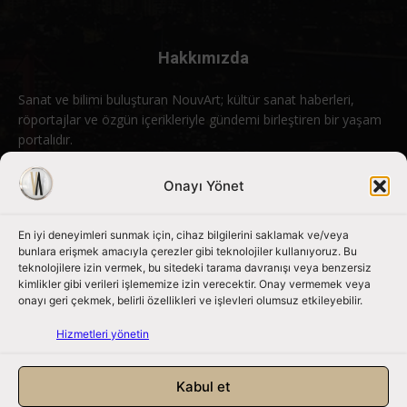
Hakkımızda
Sanat ve bilimi buluşturan NouvArt; kültür sanat haberleri,
röportajlar ve özgün içerikleriyle gündemi birleştiren bir yaşam
portalıdır.
Bizimle iletişime geçin:
info@nouvart.net
Onayı Yönet
En iyi deneyimleri sunmak için, cihaz bilgilerini saklamak ve/veya
Bizi Takip Edin
bunlara erişmek amacıyla çerezler gibi teknolojiler kullanıyoruz. Bu
teknolojilere izin vermek, bu sitedeki tarama davranışı veya benzersiz
kimlikler gibi verileri işlememize izin verecektir. Onay vermemek veya
onayı geri çekmek, belirli özellikleri ve işlevleri olumsuz etkileyebilir.
Hizmetleri yönetin
Kabul et