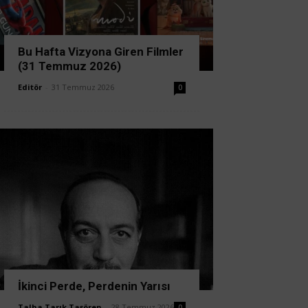
Bu Hafta Vizyona Giren Filmler
(31 Temmuz 2026)
Editör
-
31 Temmuz 2026
0
İkinci Perde, Perdenin Yarısı
Talha Tarık Taşören
-
28 Temmuz 2026
0