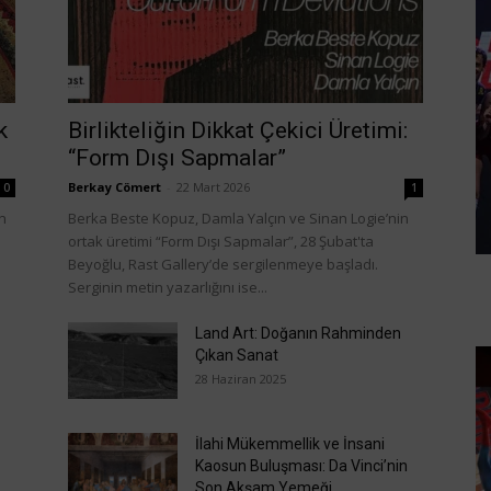
k
Birlikteliğin Dikkat Çekici Üretimi:
“Form Dışı Sapmalar”
Berkay Cömert
-
22 Mart 2026
0
1
en
Berka Beste Kopuz, Damla Yalçın ve Sinan Logie’nin
ortak üretimi “Form Dışı Sapmalar”, 28 Şubat'ta
Beyoğlu, Rast Gallery’de sergilenmeye başladı.
Serginin metin yazarlığını ise...
Land Art: Doğanın Rahminden
Çıkan Sanat
28 Haziran 2025
İlahi Mükemmellik ve İnsani
Kaosun Buluşması: Da Vinci’nin
Son Akşam Yemeği