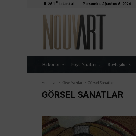
C
26.1
İstanbul
Perşembe, Ağustos 6, 2026
Haberler
Köşe Yazıları
Söyleşiler
Anasayfa
Köşe Yazıları
Görsel Sanatlar
GÖRSEL SANATLAR