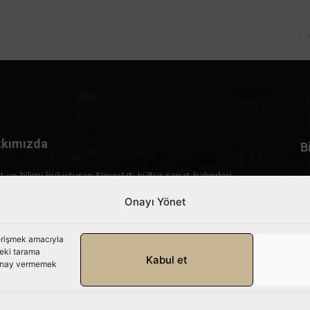
kımızda
B
t ve bilimi buluşturan NouvArt; kültür sanat haberleri,
rtajlar ve özgün içerikleriyle gündemi birleştiren bir yaşam
Onayı Yönet
lıdır.
mle iletişime geçin:
info@nouvart.net
 erişmek amacıyla
deki tarama
Kabul et
. Onay vermemek