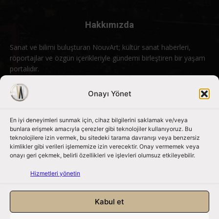
Hakkımızda
Sanat ve bilimi buluşturan NouvArt; kültür sanat haberleri,
röportajlar ve özgün içerikleriyle gündemi birleştiren bir yaşam
portalıdır.
Bizimle iletişime geçin:
info@nouvart.net
Onayı Yönet
En iyi deneyimleri sunmak için, cihaz bilgilerini saklamak ve/veya
Bizi Takip Edin
bunlara erişmek amacıyla çerezler gibi teknolojiler kullanıyoruz. Bu
teknolojilere izin vermek, bu sitedeki tarama davranışı veya benzersiz
kimlikler gibi verileri işlememize izin verecektir. Onay vermemek veya
onayı geri çekmek, belirli özellikleri ve işlevleri olumsuz etkileyebilir.
Hizmetleri yönetin
Kabul et