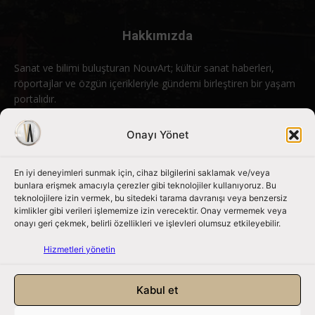
Hakkımızda
Sanat ve bilimi buluşturan NouvArt; kültür sanat haberleri,
röportajlar ve özgün içerikleriyle gündemi birleştiren bir yaşam
portalıdır.
Bizimle iletişime geçin:
info@nouvart.net
Onayı Yönet
En iyi deneyimleri sunmak için, cihaz bilgilerini saklamak ve/veya
Bizi Takip Edin
bunlara erişmek amacıyla çerezler gibi teknolojiler kullanıyoruz. Bu
teknolojilere izin vermek, bu sitedeki tarama davranışı veya benzersiz
kimlikler gibi verileri işlememize izin verecektir. Onay vermemek veya
onayı geri çekmek, belirli özellikleri ve işlevleri olumsuz etkileyebilir.
Hizmetleri yönetin
Kabul et