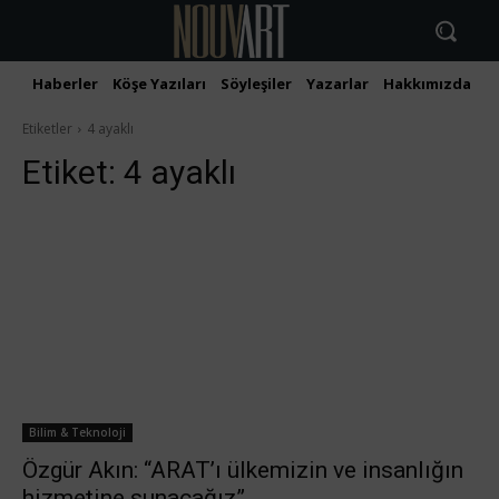
Haberler
Köşe Yazıları
Söyleşiler
Yazarlar
Hakkımızda
İ
Etiketler
4 ayaklı
Etiket:
4 ayaklı
Bilim & Teknoloji
Özgür Akın: “ARAT’ı ülkemizin ve insanlığın
hizmetine sunacağız”