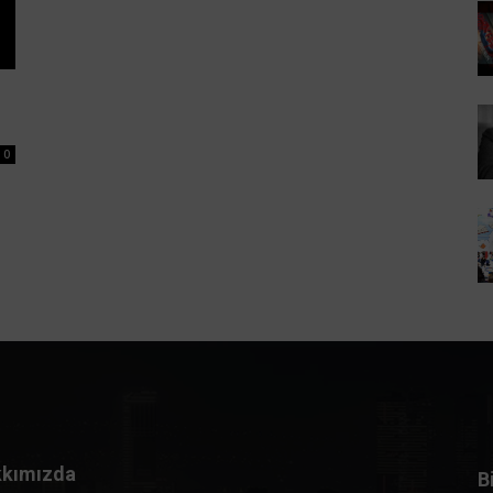
0
kımızda
B