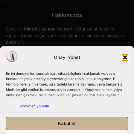
Hakkımızda
Sanat ve bilimi buluşturan NouvArt; kültür sanat haberleri,
röportajlar ve özgün içerikleriyle gündemi birleştiren bir yaşam
portalıdır.
Bizimle iletişime geçin:
info@nouvart.net
Onayı Yönet
En iyi deneyimleri sunmak için, cihaz bilgilerini saklamak ve/veya
Bizi Takip Edin
bunlara erişmek amacıyla çerezler gibi teknolojiler kullanıyoruz. Bu
teknolojilere izin vermek, bu sitedeki tarama davranışı veya benzersiz
kimlikler gibi verileri işlememize izin verecektir. Onay vermemek veya
onayı geri çekmek, belirli özellikleri ve işlevleri olumsuz etkileyebilir.
Hizmetleri yönetin
Kabul et