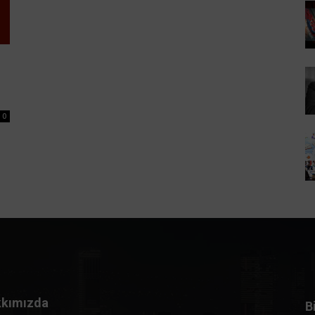
0
kımızda
B