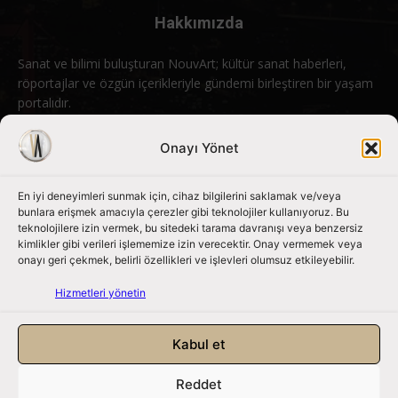
Hakkımızda
Sanat ve bilimi buluşturan NouvArt; kültür sanat haberleri,
röportajlar ve özgün içerikleriyle gündemi birleştiren bir yaşam
portalıdır.
Bizimle iletişime geçin:
info@nouvart.net
Onayı Yönet
En iyi deneyimleri sunmak için, cihaz bilgilerini saklamak ve/veya
Bizi Takip Edin
bunlara erişmek amacıyla çerezler gibi teknolojiler kullanıyoruz. Bu
teknolojilere izin vermek, bu sitedeki tarama davranışı veya benzersiz
kimlikler gibi verileri işlememize izin verecektir. Onay vermemek veya
onayı geri çekmek, belirli özellikleri ve işlevleri olumsuz etkileyebilir.
Hizmetleri yönetin
Kabul et
Reddet
NouvArt bir Mert Tunçel işletmesidir. © 2013 – 2026. Tüm Hakları