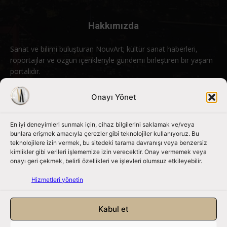
Hakkımızda
Sanat ve bilimi buluşturan NouvArt; kültür sanat haberleri,
röportajlar ve özgün içerikleriyle gündemi birleştiren bir yaşam
portalıdır.
Bizimle iletişime geçin:
info@nouvart.net
Onayı Yönet
En iyi deneyimleri sunmak için, cihaz bilgilerini saklamak ve/veya
Bizi Takip Edin
bunlara erişmek amacıyla çerezler gibi teknolojiler kullanıyoruz. Bu
teknolojilere izin vermek, bu sitedeki tarama davranışı veya benzersiz
kimlikler gibi verileri işlememize izin verecektir. Onay vermemek veya
onayı geri çekmek, belirli özellikleri ve işlevleri olumsuz etkileyebilir.
Hizmetleri yönetin
Kabul et