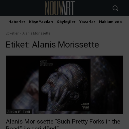
Haberler
Köşe Yazıları
Söyleşiler
Yazarlar
Hakkımızda
İ
Etiketler
Alanis Morissette
Etiket:
Alanis Morissette
Albüm-EP-Tekli
Alanis Morissette “Such Pretty Forks in the
Road” ile geri döndü