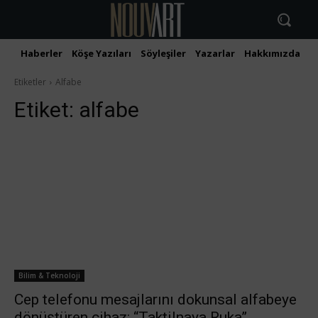
Haberler
Köşe Yazıları
Söyleşiler
Yazarlar
Hakkımızda
İ
Etiketler
Alfabe
Etiket:
alfabe
Bilim & Teknoloji
Cep telefonu mesajlarını dokunsal alfabeye
dönüştüren cihaz: “Taktilnaya Ruka”