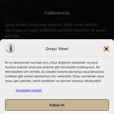
Hakkımızda
Sanat ve bilimi buluşturan NouvArt; kültür sanat haberleri,
röportajlar ve özgün içerikleriyle gündemi birleştiren bir yaşam
portalıdır.
Bizimle iletişime geçin:
info@nouvart.net
Onayı Yönet
En iyi deneyimleri sunmak için, cihaz bilgilerini saklamak ve/veya
Bizi Takip Edin
bunlara erişmek amacıyla çerezler gibi teknolojiler kullanıyoruz. Bu
teknolojilere izin vermek, bu sitedeki tarama davranışı veya benzersiz
kimlikler gibi verileri işlememize izin verecektir. Onay vermemek veya
onayı geri çekmek, belirli özellikleri ve işlevleri olumsuz etkileyebilir.
Hizmetleri yönetin
Kabul et