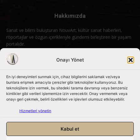
Hakkımızda
Sanat ve bilimi buluşturan NouvArt; kültür sanat haberleri,
röportajlar ve özgün içerikleriyle gündemi birleştiren bir yaşam
portalıdır.
Bizimle iletişime geçin:
info@nouvart.net
Onayı Yönet
En iyi deneyimleri sunmak için, cihaz bilgilerini saklamak ve/veya
Bizi Takip Edin
bunlara erişmek amacıyla çerezler gibi teknolojiler kullanıyoruz. Bu
teknolojilere izin vermek, bu sitedeki tarama davranışı veya benzersiz
kimlikler gibi verileri işlememize izin verecektir. Onay vermemek veya
onayı geri çekmek, belirli özellikleri ve işlevleri olumsuz etkileyebilir.
Hizmetleri yönetin
Kabul et