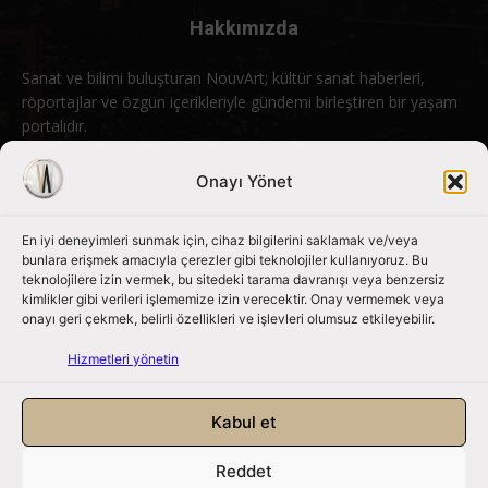
Hakkımızda
Sanat ve bilimi buluşturan NouvArt; kültür sanat haberleri,
röportajlar ve özgün içerikleriyle gündemi birleştiren bir yaşam
portalıdır.
Bizimle iletişime geçin:
info@nouvart.net
Onayı Yönet
En iyi deneyimleri sunmak için, cihaz bilgilerini saklamak ve/veya
Bizi Takip Edin
bunlara erişmek amacıyla çerezler gibi teknolojiler kullanıyoruz. Bu
teknolojilere izin vermek, bu sitedeki tarama davranışı veya benzersiz
kimlikler gibi verileri işlememize izin verecektir. Onay vermemek veya
onayı geri çekmek, belirli özellikleri ve işlevleri olumsuz etkileyebilir.
Hizmetleri yönetin
Kabul et
Reddet
NouvArt bir Mert Tunçel işletmesidir. © 2013 – 2026. Tüm Hakları