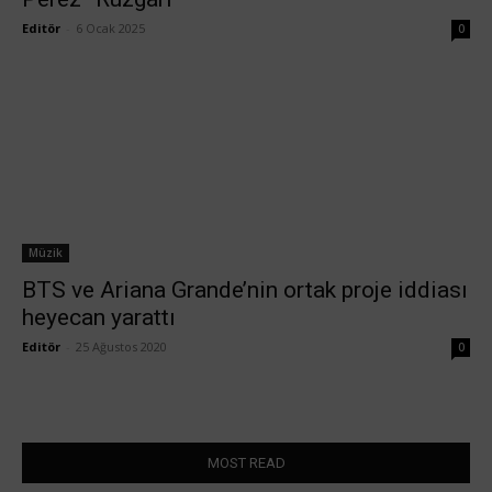
Editör
-
6 Ocak 2025
0
Müzik
BTS ve Ariana Grande’nin ortak proje iddiası
heyecan yarattı
Editör
-
25 Ağustos 2020
0
MOST READ