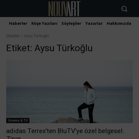
Haberler
Köşe Yazıları
Söyleşiler
Yazarlar
Hakkımızda
İ
Etiketler
Aysu Türkoğlu
Etiket:
Aysu Türkoğlu
Sinema & TV
adidas Terrex’ten BluTV’ye özel belgesel:
Zirve