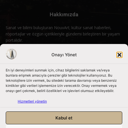
Hakkımızda
Sanat ve bilimi buluşturan NouvArt; kültür sanat haberleri,
röportajlar ve özgün içerikleriyle gündemi birleştiren bir yaşam
portalıdır.
Bizimle iletişime geçin:
info@nouvart.net
Onayı Yönet
En iyi deneyimleri sunmak için, cihaz bilgilerini saklamak ve/veya
Bizi Takip Edin
bunlara erişmek amacıyla çerezler gibi teknolojiler kullanıyoruz. Bu
teknolojilere izin vermek, bu sitedeki tarama davranışı veya benzersiz
kimlikler gibi verileri işlememize izin verecektir. Onay vermemek veya
onayı geri çekmek, belirli özellikleri ve işlevleri olumsuz etkileyebilir.
Hizmetleri yönetin
Kabul et