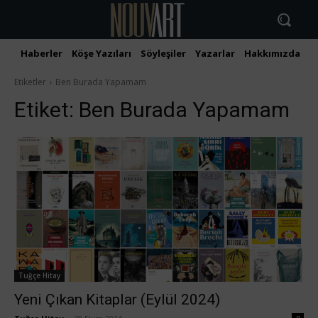
Haberler
Köşe Yazıları
Söyleşiler
Yazarlar
Hakkımızda
İ
Etiketler
Ben Burada Yapamam
Etiket:
Ben Burada Yapamam
Tuğçe Hitay
Yeni Çıkan Kitaplar (Eylül 2024)