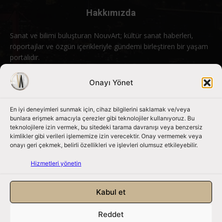
Hakkımızda
Sanat ve bilimi buluşturan NouvArt; kültür sanat haberleri,
röportajlar ve özgün içerikleriyle gündemi birleştiren bir yaşam
portalıdır.
Bizimle iletişime geçin:
info@nouvart.net
Onayı Yönet
En iyi deneyimleri sunmak için, cihaz bilgilerini saklamak ve/veya
Bizi Takip Edin
bunlara erişmek amacıyla çerezler gibi teknolojiler kullanıyoruz. Bu
teknolojilere izin vermek, bu sitedeki tarama davranışı veya benzersiz
kimlikler gibi verileri işlememize izin verecektir. Onay vermemek veya
onayı geri çekmek, belirli özellikleri ve işlevleri olumsuz etkileyebilir.
Hizmetleri yönetin
Kabul et
Reddet
NouvArt bir Mert Tunçel işletmesidir. © 2013 – 2026. Tüm Hakları