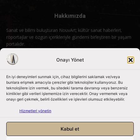
Hakkımızda
Sanat ve bilimi buluşturan NouvArt; kültür sanat haberleri,
röportajlar ve özgün içerikleriyle gündemi birleştiren bir yaşam
portalıdır.
Bizimle iletişime geçin:
info@nouvart.net
Onayı Yönet
En iyi deneyimleri sunmak için, cihaz bilgilerini saklamak ve/veya
Bizi Takip Edin
bunlara erişmek amacıyla çerezler gibi teknolojiler kullanıyoruz. Bu
teknolojilere izin vermek, bu sitedeki tarama davranışı veya benzersiz
kimlikler gibi verileri işlememize izin verecektir. Onay vermemek veya
onayı geri çekmek, belirli özellikleri ve işlevleri olumsuz etkileyebilir.
Hizmetleri yönetin
Kabul et