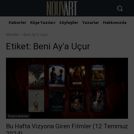
Haberler
Köşe Yazıları
Söyleşiler
Yazarlar
Hakkımızda
İ
Etiketler
Beni Ay'a Uçur
Etiket:
Beni Ay'a Uçur
Vizyondakiler
Bu Hafta Vizyona Giren Filmler (12 Temmuz
2024)