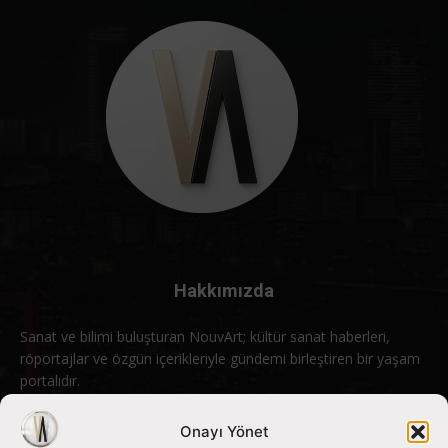
Hakkımızda
Sanat ve bilimi buluşturan NouvArt; kültür sanat haberleri,
röportajlar ve özgün içerikleriyle gündemi birleştiren bir yaşam
portalıdır.
Bizimle iletişime geçin:
info@nouvart.net
Onayı Yönet