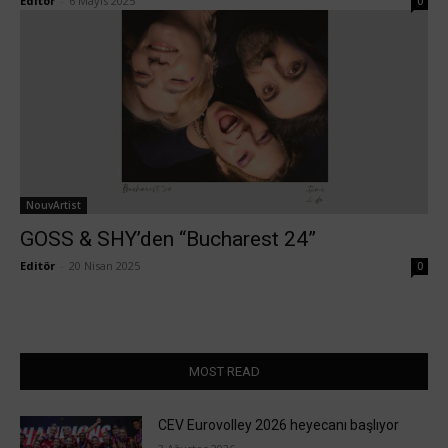
Editör
-
6 Mayıs 2025
0
NouvArtist
GOSS & SHY’den “Bucharest 24”
Editör
-
20 Nisan 2025
0
MOST READ
CEV Eurovolley 2026 heyecanı başlıyor