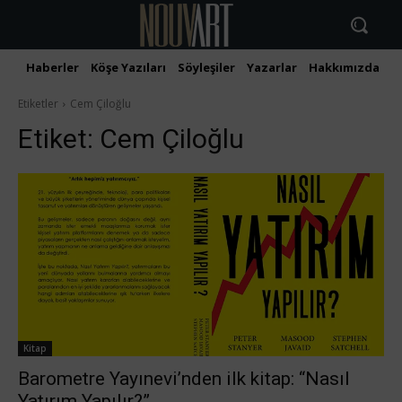
Haberler
Köşe Yazıları
Söyleşiler
Yazarlar
Hakkımızda
İ
Etiketler
Cem Çiloğlu
Etiket:
Cem Çiloğlu
Kitap
Barometre Yayınevi’nden ilk kitap: “Nasıl
Yatırım Yapılır?”