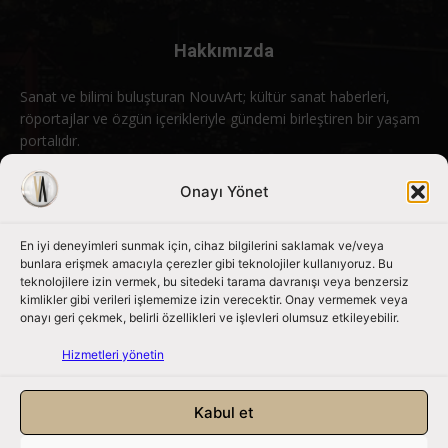
Hakkımızda
Sanat ve bilimi buluşturan NouvArt; kültür sanat haberleri,
röportajlar ve özgün içerikleriyle gündemi birleştiren bir yaşam
portalıdır.
Bizimle iletişime geçin:
info@nouvart.net
Onayı Yönet
En iyi deneyimleri sunmak için, cihaz bilgilerini saklamak ve/veya
Bizi Takip Edin
bunlara erişmek amacıyla çerezler gibi teknolojiler kullanıyoruz. Bu
teknolojilere izin vermek, bu sitedeki tarama davranışı veya benzersiz
kimlikler gibi verileri işlememize izin verecektir. Onay vermemek veya
onayı geri çekmek, belirli özellikleri ve işlevleri olumsuz etkileyebilir.
Hizmetleri yönetin
Kabul et