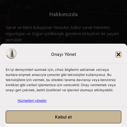
Hakkımızda
Sanat ve bilimi buluşturan NouvArt; kültür sanat haberleri,
röportajlar ve özgün içerikleriyle gündemi birleştiren bir yaşam
portalıdır.
Bizimle iletişime geçin:
info@nouvart.net
Onayı Yönet
En iyi deneyimleri sunmak için, cihaz bilgilerini saklamak ve/veya
Bizi Takip Edin
bunlara erişmek amacıyla çerezler gibi teknolojiler kullanıyoruz. Bu
teknolojilere izin vermek, bu sitedeki tarama davranışı veya benzersiz
kimlikler gibi verileri işlememize izin verecektir. Onay vermemek veya
onayı geri çekmek, belirli özellikleri ve işlevleri olumsuz etkileyebilir.
Hizmetleri yönetin
Kabul et