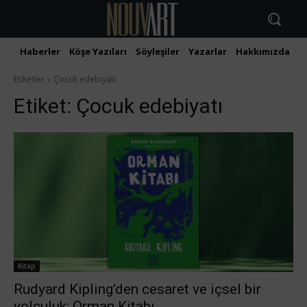
Haberler
Köşe Yazıları
Söyleşiler
Yazarlar
Hakkımızda
İ
Etiketler
Çocuk edebiyatı
Etiket:
Çocuk edebiyatı
Kitap
Rudyard Kipling’den cesaret ve içsel bir
yolculuk: Orman Kitabı