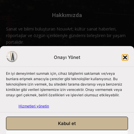
Hakkımızda
Sanat ve bilimi buluşturan NouvArt; kültür sanat haberleri,
röportajlar ve özgün içerikleriyle gündemi birleştiren bir yaşam
portalıdır.
Bizimle iletişime geçin:
info@nouvart.net
Onayı Yönet
En iyi deneyimleri sunmak için, cihaz bilgilerini saklamak ve/veya
Bizi Takip Edin
bunlara erişmek amacıyla çerezler gibi teknolojiler kullanıyoruz. Bu
teknolojilere izin vermek, bu sitedeki tarama davranışı veya benzersiz
kimlikler gibi verileri işlememize izin verecektir. Onay vermemek veya
onayı geri çekmek, belirli özellikleri ve işlevleri olumsuz etkileyebilir.
Hizmetleri yönetin
Kabul et