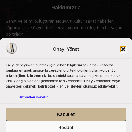
Hakkımızda
Sanat ve bilimi buluşturan NouvArt; kültür sanat haberleri,
röportajlar ve özgün içerikleriyle gündemi birleştiren bir yaşam
portalıdır.
Bizimle iletişime geçin:
info@nouvart.net
Onayı Yönet
En iyi deneyimleri sunmak için, cihaz bilgilerini saklamak ve/veya
Bizi Takip Edin
bunlara erişmek amacıyla çerezler gibi teknolojiler kullanıyoruz. Bu
teknolojilere izin vermek, bu sitedeki tarama davranışı veya benzersiz
kimlikler gibi verileri işlememize izin verecektir. Onay vermemek veya
onayı geri çekmek, belirli özellikleri ve işlevleri olumsuz etkileyebilir.
Hizmetleri yönetin
Kabul et
Reddet
NouvArt bir Mert Tunçel işletmesidir. © 2013 – 2026. Tüm Hakları