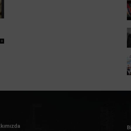
0
kımızda
B