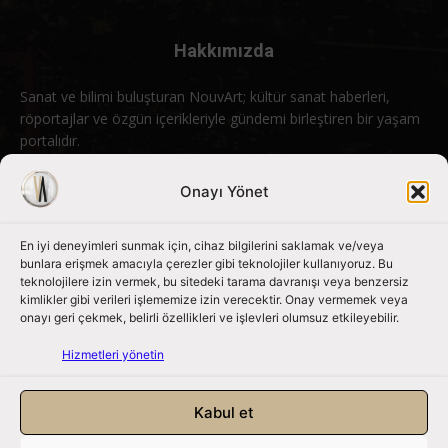
Hakkımızda
Sanat ve bilimi buluşturan NouvArt; kültür sanat haberleri,
röportajlar ve özgün içerikleriyle gündemi birleştiren bir yaşam
portalıdır.
Bizimle iletişime geçin:
info@nouvart.net
Onayı Yönet
En iyi deneyimleri sunmak için, cihaz bilgilerini saklamak ve/veya
Bizi Takip Edin
bunlara erişmek amacıyla çerezler gibi teknolojiler kullanıyoruz. Bu
teknolojilere izin vermek, bu sitedeki tarama davranışı veya benzersiz
kimlikler gibi verileri işlememize izin verecektir. Onay vermemek veya
onayı geri çekmek, belirli özellikleri ve işlevleri olumsuz etkileyebilir.
Hizmetleri yönetin
Kabul et