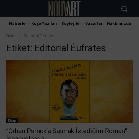
Haberler
Köşe Yazıları
Söyleşiler
Yazarlar
Hakkımızda
İ
Etiketler
Editorial Éufrates
Etiket:
Editorial Éufrates
Kitap
“Orhan Pamuk’a Satmak İstediğim Roman”
İspanyolcada