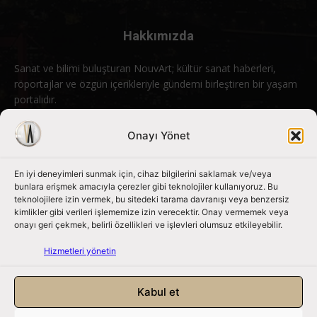
Hakkımızda
Sanat ve bilimi buluşturan NouvArt; kültür sanat haberleri,
röportajlar ve özgün içerikleriyle gündemi birleştiren bir yaşam
portalıdır.
Bizimle iletişime geçin:
info@nouvart.net
Onayı Yönet
En iyi deneyimleri sunmak için, cihaz bilgilerini saklamak ve/veya
Bizi Takip Edin
bunlara erişmek amacıyla çerezler gibi teknolojiler kullanıyoruz. Bu
teknolojilere izin vermek, bu sitedeki tarama davranışı veya benzersiz
kimlikler gibi verileri işlememize izin verecektir. Onay vermemek veya
onayı geri çekmek, belirli özellikleri ve işlevleri olumsuz etkileyebilir.
Hizmetleri yönetin
Kabul et