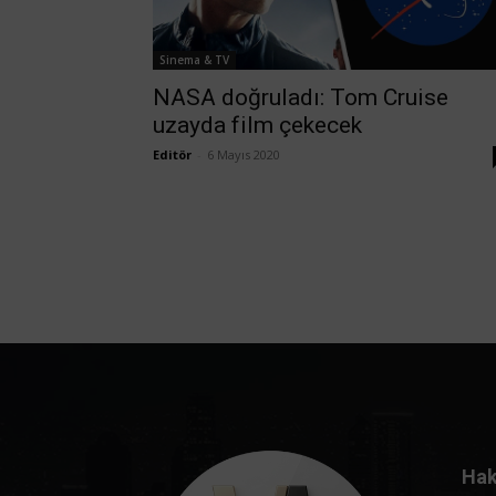
Sinema & TV
NASA doğruladı: Tom Cruise
uzayda film çekecek
Editör
-
6 Mayıs 2020
Hak