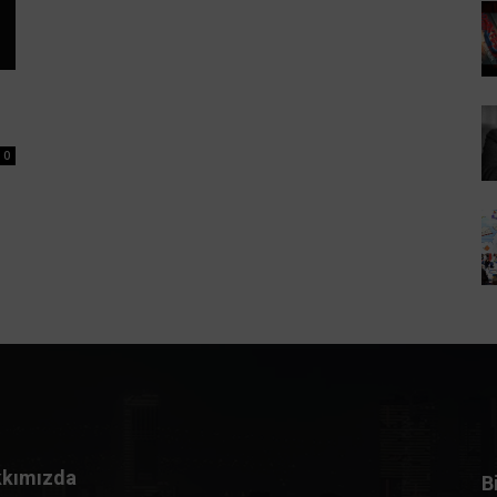
0
kımızda
B