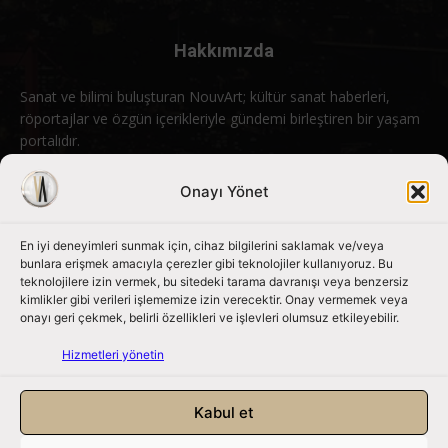
Hakkımızda
Sanat ve bilimi buluşturan NouvArt; kültür sanat haberleri,
röportajlar ve özgün içerikleriyle gündemi birleştiren bir yaşam
portalıdır.
Bizimle iletişime geçin:
info@nouvart.net
Onayı Yönet
En iyi deneyimleri sunmak için, cihaz bilgilerini saklamak ve/veya
Bizi Takip Edin
bunlara erişmek amacıyla çerezler gibi teknolojiler kullanıyoruz. Bu
teknolojilere izin vermek, bu sitedeki tarama davranışı veya benzersiz
kimlikler gibi verileri işlememize izin verecektir. Onay vermemek veya
onayı geri çekmek, belirli özellikleri ve işlevleri olumsuz etkileyebilir.
Hizmetleri yönetin
Kabul et