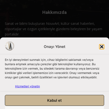
Hakkımızda
Sanat ve bilimi buluşturan NouvArt; kültür sanat haberleri,
röportajlar ve özgün içerikleriyle gündemi birleştiren bir yaşam
portalıdır.
Bizimle iletişime geçin:
info@nouvart.net
Onayı Yönet
En iyi deneyimleri sunmak için, cihaz bilgilerini saklamak ve/veya
Bizi Takip Edin
bunlara erişmek amacıyla çerezler gibi teknolojiler kullanıyoruz. Bu
teknolojilere izin vermek, bu sitedeki tarama davranışı veya benzersiz
kimlikler gibi verileri işlememize izin verecektir. Onay vermemek veya
onayı geri çekmek, belirli özellikleri ve işlevleri olumsuz etkileyebilir.
Hizmetleri yönetin
Kabul et