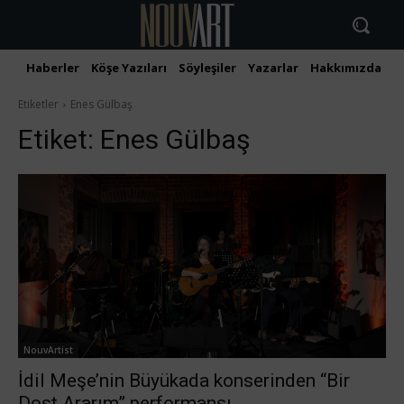
Haberler
Köşe Yazıları
Söyleşiler
Yazarlar
Hakkımızda
İ
Etiketler
Enes Gülbaş
Etiket:
Enes Gülbaş
NouvArtist
İdil Meşe’nin Büyükada konserinden “Bir
Dost Ararım” performansı