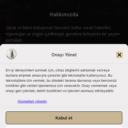
Hakkımızda
Sanat ve bilimi buluşturan NouvArt; kültür sanat haberleri,
röportajlar ve özgün içerikleriyle gündemi birleştiren bir yaşam
portalıdır.
Bizimle iletişime geçin:
info@nouvart.net
Onayı Yönet
En iyi deneyimleri sunmak için, cihaz bilgilerini saklamak ve/veya
Bizi Takip Edin
bunlara erişmek amacıyla çerezler gibi teknolojiler kullanıyoruz. Bu
teknolojilere izin vermek, bu sitedeki tarama davranışı veya benzersiz
kimlikler gibi verileri işlememize izin verecektir. Onay vermemek veya
onayı geri çekmek, belirli özellikleri ve işlevleri olumsuz etkileyebilir.
Hizmetleri yönetin
Kabul et