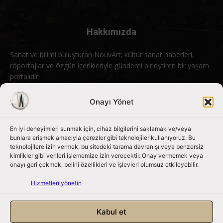
Hakkımızda
Sanat ve bilimi buluşturan NouvArt; kültür sanat haberleri,
röportajlar ve özgün içerikleriyle gündemi birleştiren bir yaşam
portalıdır.
Bizimle iletişime geçin:
info@nouvart.net
Onayı Yönet
En iyi deneyimleri sunmak için, cihaz bilgilerini saklamak ve/veya
Bizi Takip Edin
bunlara erişmek amacıyla çerezler gibi teknolojiler kullanıyoruz. Bu
teknolojilere izin vermek, bu sitedeki tarama davranışı veya benzersiz
kimlikler gibi verileri işlememize izin verecektir. Onay vermemek veya
onayı geri çekmek, belirli özellikleri ve işlevleri olumsuz etkileyebilir.
Hizmetleri yönetin
Kabul et