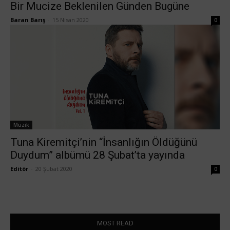
Bir Mucize Beklenilen Günden Bugüne
Baran Barış
-
15 Nisan 2020
0
Müzik
Tuna Kiremitçi’nin “İnsanlığın Öldüğünü
Duydum” albümü 28 Şubat’ta yayında
Editör
-
20 Şubat 2020
0
MOST READ