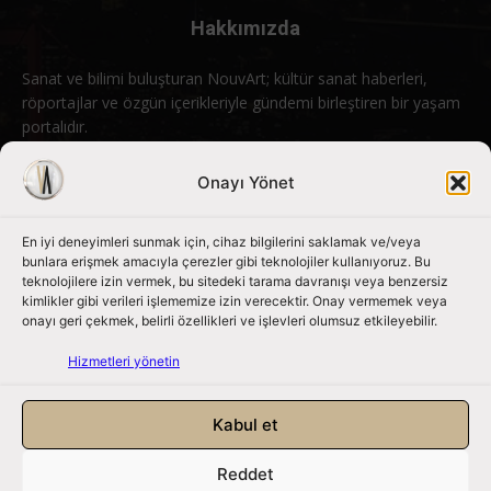
Hakkımızda
Sanat ve bilimi buluşturan NouvArt; kültür sanat haberleri,
röportajlar ve özgün içerikleriyle gündemi birleştiren bir yaşam
portalıdır.
Bizimle iletişime geçin:
info@nouvart.net
Onayı Yönet
En iyi deneyimleri sunmak için, cihaz bilgilerini saklamak ve/veya
Bizi Takip Edin
bunlara erişmek amacıyla çerezler gibi teknolojiler kullanıyoruz. Bu
teknolojilere izin vermek, bu sitedeki tarama davranışı veya benzersiz
kimlikler gibi verileri işlememize izin verecektir. Onay vermemek veya
onayı geri çekmek, belirli özellikleri ve işlevleri olumsuz etkileyebilir.
Hizmetleri yönetin
Kabul et
Reddet
NouvArt bir Mert Tunçel işletmesidir. © 2013 – 2026. Tüm Hakları