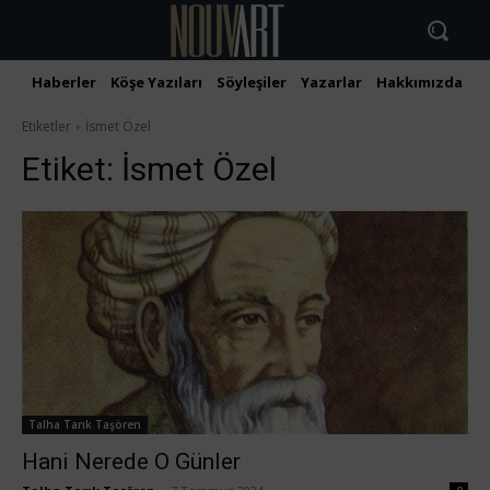
Haberler
Köşe Yazıları
Söyleşiler
Yazarlar
Hakkımızda
İ
Etiketler
İsmet Özel
Etiket:
İsmet Özel
Talha Tarık Taşören
Hani Nerede O Günler