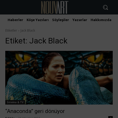
Haberler
Köşe Yazıları
Söyleşiler
Yazarlar
Hakkımızda
İ
Etiketler
Jack Black
Etiket:
Jack Black
Sinema & TV
“Anaconda” geri dönüyor