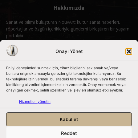
Hakkımızda
Sanat ve bilimi buluşturan NouvArt; kültür sanat haberleri,
röportajlar ve özgün içerikleriyle gündemi birleştiren bir yaşam
portalıdır.
Bizimle iletişime geçin:
info@nouvart.net
Onayı Yönet
En iyi deneyimleri sunmak için, cihaz bilgilerini saklamak ve/veya
Bizi Takip Edin
bunlara erişmek amacıyla çerezler gibi teknolojiler kullanıyoruz. Bu
teknolojilere izin vermek, bu sitedeki tarama davranışı veya benzersiz
kimlikler gibi verileri işlememize izin verecektir. Onay vermemek veya
onayı geri çekmek, belirli özellikleri ve işlevleri olumsuz etkileyebilir.
Hizmetleri yönetin
Kabul et
Reddet
NouvArt bir Mert Tunçel işletmesidir. © 2013 – 2026. Tüm Hakları