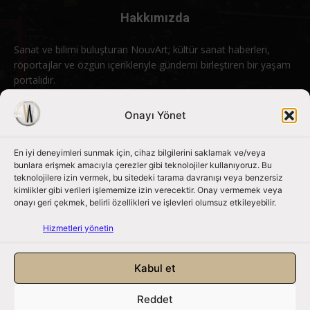
Hakkımızda
Sanat ve bilimi buluşturan NouvArt; kültür sanat haberleri,
röportajlar ve özgün içerikleriyle gündemi birleştiren bir yaşam
portalıdır.
Bizimle iletişime geçin:
info@nouvart.net
Onayı Yönet
En iyi deneyimleri sunmak için, cihaz bilgilerini saklamak ve/veya
Bizi Takip Edin
bunlara erişmek amacıyla çerezler gibi teknolojiler kullanıyoruz. Bu
teknolojilere izin vermek, bu sitedeki tarama davranışı veya benzersiz
kimlikler gibi verileri işlememize izin verecektir. Onay vermemek veya
onayı geri çekmek, belirli özellikleri ve işlevleri olumsuz etkileyebilir.
Hizmetleri yönetin
Kabul et
Reddet
NouvArt bir Mert Tunçel işletmesidir. © 2013 – 2026. Tüm Hakları