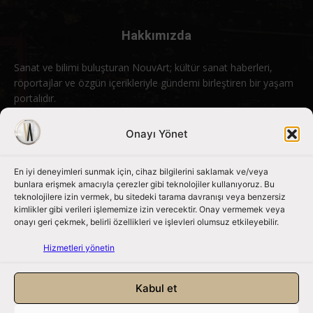
Hakkımızda
Sanat ve bilimi buluşturan NouvArt; kültür sanat haberleri,
röportajlar ve özgün içerikleriyle gündemi birleştiren bir yaşam
portalıdır.
Bizimle iletişime geçin:
info@nouvart.net
Onayı Yönet
En iyi deneyimleri sunmak için, cihaz bilgilerini saklamak ve/veya
Bizi Takip Edin
bunlara erişmek amacıyla çerezler gibi teknolojiler kullanıyoruz. Bu
teknolojilere izin vermek, bu sitedeki tarama davranışı veya benzersiz
kimlikler gibi verileri işlememize izin verecektir. Onay vermemek veya
onayı geri çekmek, belirli özellikleri ve işlevleri olumsuz etkileyebilir.
Hizmetleri yönetin
Kabul et