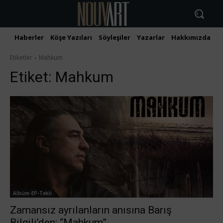
Haberler
Köşe Yazıları
Söyleşiler
Yazarlar
Hakkımızda
İ
Etiketler
Mahkum
Etiket:
Mahkum
Albüm-EP-Tekli
Zamansız ayrılanların anısına Barış
Bilgili’den; “Mahkum”