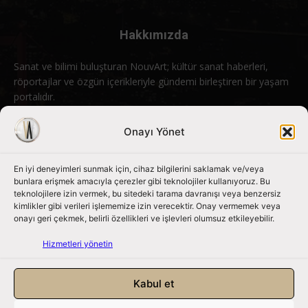
Hakkımızda
Sanat ve bilimi buluşturan NouvArt; kültür sanat haberleri,
röportajlar ve özgün içerikleriyle gündemi birleştiren bir yaşam
portalıdır.
Bizimle iletişime geçin:
info@nouvart.net
Onayı Yönet
En iyi deneyimleri sunmak için, cihaz bilgilerini saklamak ve/veya
Bizi Takip Edin
bunlara erişmek amacıyla çerezler gibi teknolojiler kullanıyoruz. Bu
teknolojilere izin vermek, bu sitedeki tarama davranışı veya benzersiz
kimlikler gibi verileri işlememize izin verecektir. Onay vermemek veya
onayı geri çekmek, belirli özellikleri ve işlevleri olumsuz etkileyebilir.
Hizmetleri yönetin
Kabul et