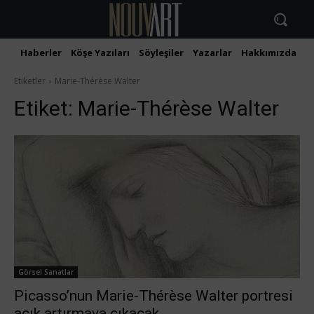
Haberler
Köşe Yazıları
Söyleşiler
Yazarlar
Hakkımızda
İ
Etiketler
Marie-Thérèse Walter
Etiket:
Marie-Thérèse Walter
Görsel Sanatlar
Picasso’nun Marie-Thérèse Walter portresi
açık artırmaya çıkacak