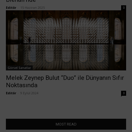
Editör
-
15 Haziran 2025
0
Görsel Sanatlar
Melek Zeynep Bulut “Duo” ile Dünyanın Sıfır
Noktasında
Editör
-
9 Eylül 2024
0
MOST READ