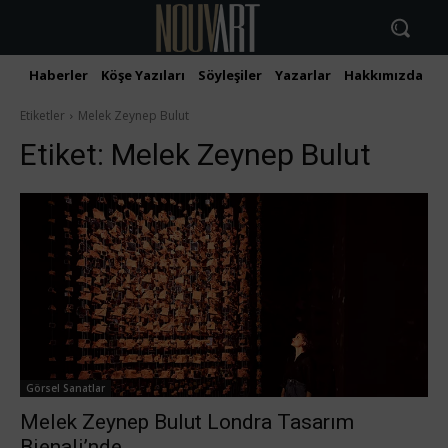
Haberler
Köşe Yazıları
Söyleşiler
Yazarlar
Hakkımızda
İ
Etiketler
Melek Zeynep Bulut
Etiket:
Melek Zeynep Bulut
Görsel Sanatlar
Melek Zeynep Bulut Londra Tasarım
Bienali’nde