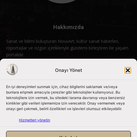
Hakkımızda
Sanat ve bilimi buluşturan NouvArt; kültür sanat haberleri,
röportajlar ve özgün içerikleriyle gündemi birleştiren bir yaşam
portalıdır.
Bizimle iletişime geçin:
info@nouvart.net
Onayı Yönet
En iyi deneyimleri sunmak için, cihaz bilgilerini saklamak ve/veya
Bizi Takip Edin
bunlara erişmek amacıyla çerezler gibi teknolojiler kullanıyoruz. Bu
teknolojilere izin vermek, bu sitedeki tarama davranışı veya benzersiz
kimlikler gibi verileri işlememize izin verecektir. Onay vermemek veya
onayı geri çekmek, belirli özellikleri ve işlevleri olumsuz etkileyebilir.
Hizmetleri yönetin