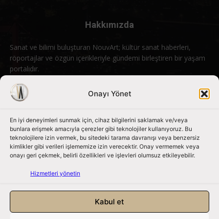
Hakkımızda
Sanat ve bilimi buluşturan NouvArt; kültür sanat haberleri,
röportajlar ve özgün içerikleriyle gündemi birleştiren bir yaşam
portalıdır.
Bizimle iletişime geçin:
info@nouvart.net
Onayı Yönet
En iyi deneyimleri sunmak için, cihaz bilgilerini saklamak ve/veya
Bizi Takip Edin
bunlara erişmek amacıyla çerezler gibi teknolojiler kullanıyoruz. Bu
teknolojilere izin vermek, bu sitedeki tarama davranışı veya benzersiz
kimlikler gibi verileri işlememize izin verecektir. Onay vermemek veya
onayı geri çekmek, belirli özellikleri ve işlevleri olumsuz etkileyebilir.
Hizmetleri yönetin
Kabul et