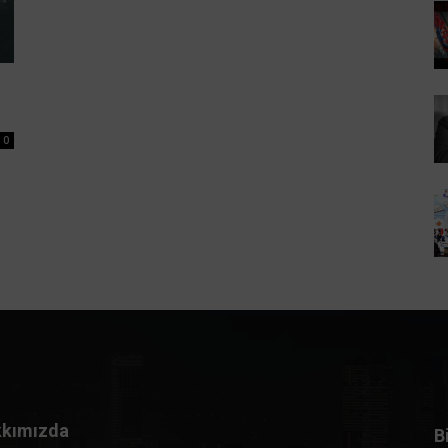
0
kımızda
B