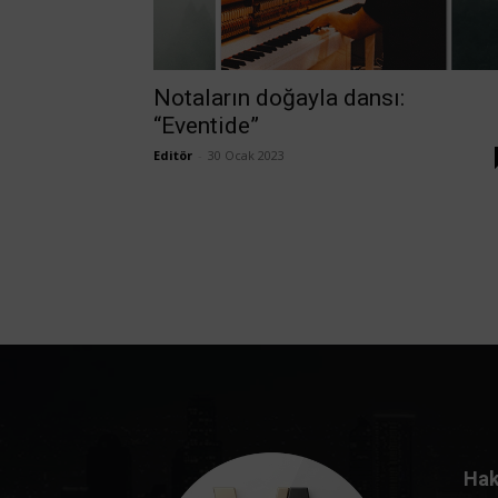
Notaların doğayla dansı:
“Eventide”
Editör
-
30 Ocak 2023
Hak