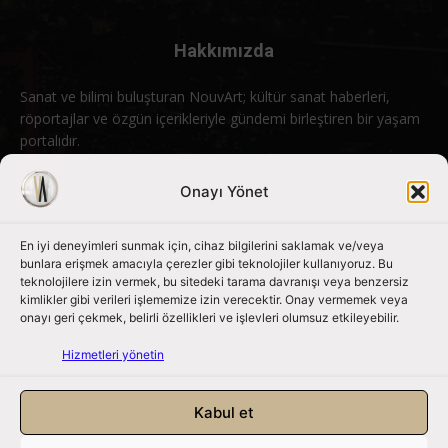
Hakkımızda
Sanat ve bilimi buluşturan NouvArt; kültür sanat haberleri,
röportajlar ve özgün içerikleriyle gündemi birleştiren bir yaşam
portalıdır.
Bizimle iletişime geçin:
info@nouvart.net
Onayı Yönet
En iyi deneyimleri sunmak için, cihaz bilgilerini saklamak ve/veya
Bizi Takip Edin
bunlara erişmek amacıyla çerezler gibi teknolojiler kullanıyoruz. Bu
teknolojilere izin vermek, bu sitedeki tarama davranışı veya benzersiz
kimlikler gibi verileri işlememize izin verecektir. Onay vermemek veya
onayı geri çekmek, belirli özellikleri ve işlevleri olumsuz etkileyebilir.
Hizmetleri yönetin
Kabul et