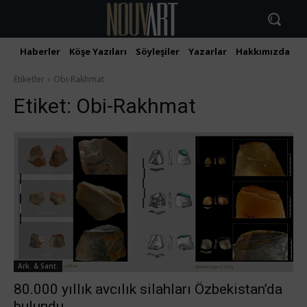
Haberler
Köşe Yazıları
Söyleşiler
Yazarlar
Hakkımızda
İ
Etiketler
Obi-Rakhmat
Etiket:
Obi-Rakhmat
Ark. & Sant.
80.000 yıllık avcılık silahları Özbekistan’da
bulundu