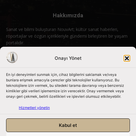
Hakkımızda
Sanat ve bilimi buluşturan NouvArt; kültür sanat haberleri,
röportajlar ve özgün içerikleriyle gündemi birleştiren bir yaşam
portalıdır.
Bizimle iletişime geçin:
info@nouvart.net
Onayı Yönet
En iyi deneyimleri sunmak için, cihaz bilgilerini saklamak ve/veya
Bizi Takip Edin
bunlara erişmek amacıyla çerezler gibi teknolojiler kullanıyoruz. Bu
teknolojilere izin vermek, bu sitedeki tarama davranışı veya benzersiz
kimlikler gibi verileri işlememize izin verecektir. Onay vermemek veya
onayı geri çekmek, belirli özellikleri ve işlevleri olumsuz etkileyebilir.
Hizmetleri yönetin
Kabul et