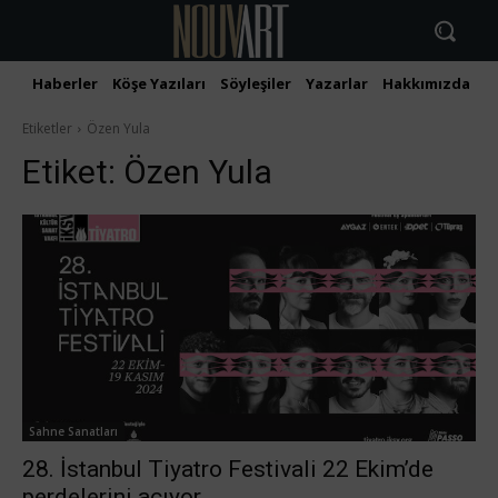
Haberler
Köşe Yazıları
Söyleşiler
Yazarlar
Hakkımızda
İ
Etiketler
Özen Yula
Etiket:
Özen Yula
Sahne Sanatları
28. İstanbul Tiyatro Festivali 22 Ekim’de
perdelerini açıyor