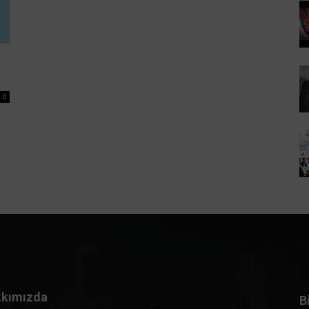
0
kımızda
B