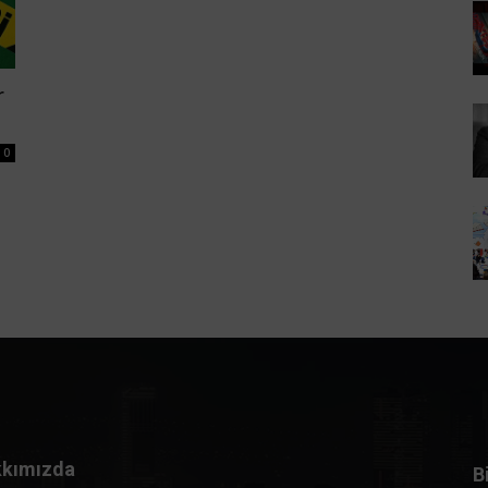
r
0
kımızda
B