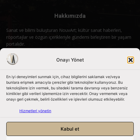
Hakkımızda
Sanat ve bilimi buluşturan NouvArt; kültür sanat haberleri,
röportajlar ve özgün içerikleriyle gündemi birleştiren bir yaşam
portalıdır.
Bizimle iletişime geçin:
info@nouvart.net
Onayı Yönet
En iyi deneyimleri sunmak için, cihaz bilgilerini saklamak ve/veya
Bizi Takip Edin
bunlara erişmek amacıyla çerezler gibi teknolojiler kullanıyoruz. Bu
teknolojilere izin vermek, bu sitedeki tarama davranışı veya benzersiz
kimlikler gibi verileri işlememize izin verecektir. Onay vermemek veya
onayı geri çekmek, belirli özellikleri ve işlevleri olumsuz etkileyebilir.
Hizmetleri yönetin
Kabul et