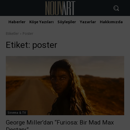
Haberler
Köşe Yazıları
Söyleşiler
Yazarlar
Hakkımızda
İ
Etiketler
Poster
Etiket:
poster
Sinema & TV
George Miller’dan “Furiosa: Bir Mad Max
Destanı”