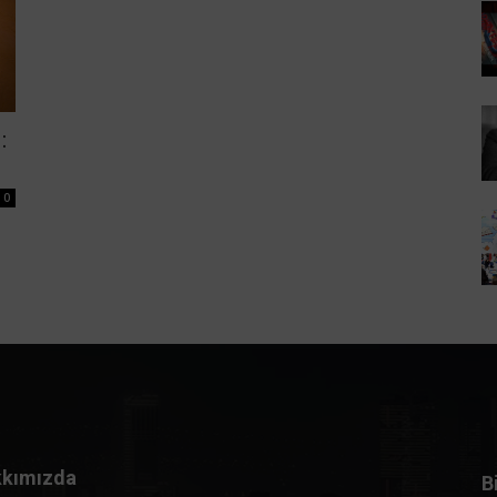
:
0
kımızda
B