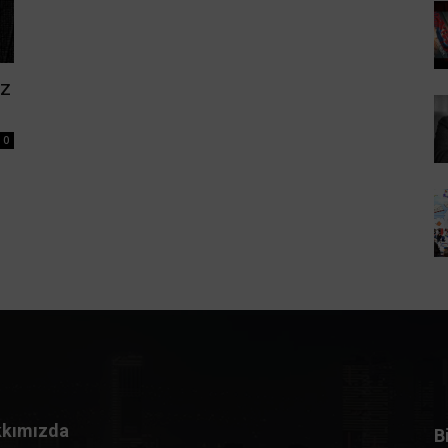
ız
0
kımızda
B