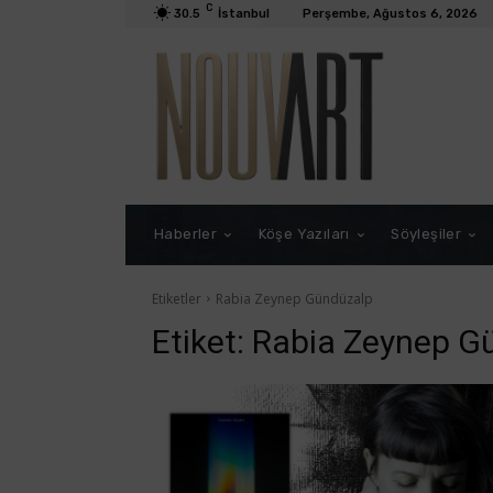
C
30.5
İstanbul
Perşembe, Ağustos 6, 2026
Haberler
Köşe Yazıları
Söyleşiler
Etiketler
Rabia Zeynep Gündüzalp
Etiket:
Rabia Zeynep G