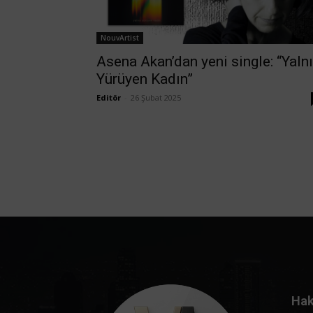
NouvArtist
Asena Akan’dan yeni single: “Yaln
Yürüyen Kadın”
Editör
-
26 Şubat 2025
Hak