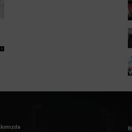
0
kımızda
B