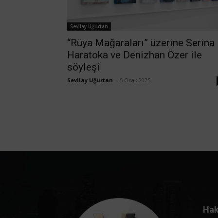
Sevilay Uğurtan
“Rüya Mağaraları” üzerine Serina
Haratoka ve Denizhan Özer ile
söyleşi
Sevilay Uğurtan
-
5 Ocak 2025
Hak