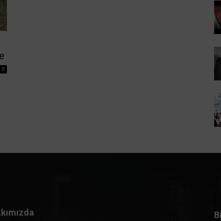
de
0
kımızda
B