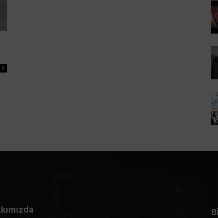
0
kımızda
B