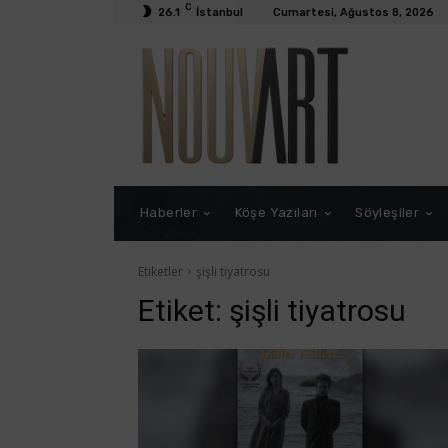
C
26.1
İstanbul
Cumartesi, Ağustos 8, 2026
Haberler
Köşe Yazıları
Söyleşiler
Etiketler
şişli tiyatrosu
Etiket:
şişli tiyatrosu