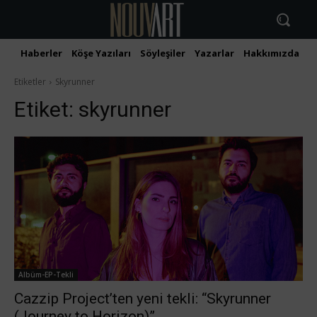
Haberler
Köşe Yazıları
Söyleşiler
Yazarlar
Hakkımızda
İ
Etiketler
Skyrunner
Etiket:
skyrunner
Albüm-EP-Tekli
Cazzip Project’ten yeni tekli: “Skyrunner
(Journey to Horizon)”