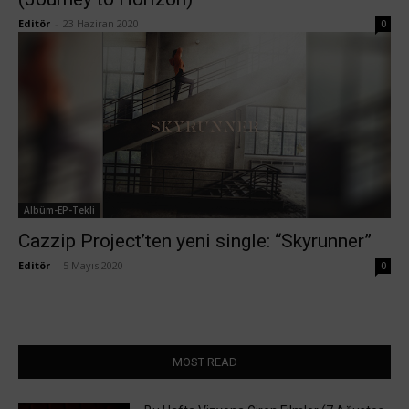
Editör
-
23 Haziran 2020
0
Albüm-EP-Tekli
Cazzip Project’ten yeni single: “Skyrunner”
Editör
-
5 Mayıs 2020
0
MOST READ