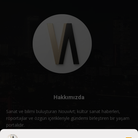
Hakkımızda
Sanat ve bilimi buluşturan NouvArt; kültür sanat haberleri,
röportajlar ve özgün içerikleriyle gündemi birleştiren bir yaşam
portalıdır.